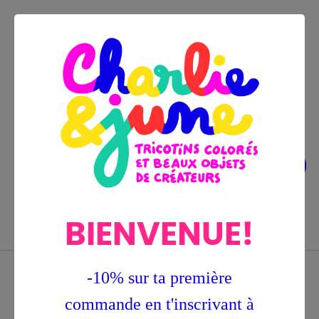
Bascu
☰
BIENVENUE!
0
la
navig
-10% sur ta première
Accueil
Créateurs
Céramique
Atelier
Varicelle - Baleine Bloom
commande en t'inscrivant à