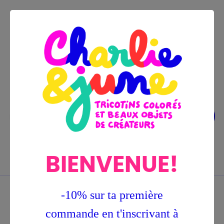
Bascu
☰
BIENVENUE!
0
la
navig
-10% sur ta première
Accueil
Tricotins
Kit DIY
Kit DIY - L'Arc
en ciel
commande en t'inscrivant à