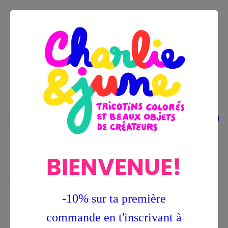
Bascu
☰
BIENVENUE!
0
la
navig
-10% sur ta première
Home
Tricotins
Noël
copy of Le Petit
Ballon
commande en t'inscrivant à